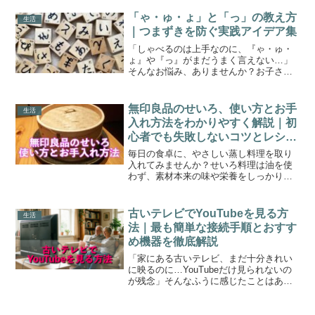
か硬くなってしまうことがあります。で
も大丈夫。正しい方法を知っていれば、
「ゃ・ゅ・ょ」と「っ」の教え方
生活
やさしくケアするだけで柔...
｜つまずきを防ぐ実践アイデア集
「しゃべるのは上手なのに、『ゃ・ゅ・
ょ』や『っ』がまだうまく言えない…」
そんなお悩み、ありませんか？お子さん
が一生懸命お話している姿はとてもかわ
いらしいですが、「ちょっと違うか
な？」と感じるときもありますよね。で
無印良品のせいろ、使い方とお手
生活
も、どう教えてあげたらいいの...
入れ方法をわかりやすく解説｜初
心者でも失敗しないコツとレシピ
も紹介！
毎日の食卓に、やさしい蒸し料理を取り
入れてみませんか？せいろ料理は油を使
わず、素材本来の味や栄養をしっかり引
き出してくれるので、体にも心にも嬉し
い調理法です。この記事では、無印良品
の人気アイテム「せいろ」の使い方やお
古いテレビでYouTubeを見る方
生活
手入れ方法、初心者でも安...
法｜最も簡単な接続手順とおすす
め機器を徹底解説
「家にある古いテレビ、まだ十分きれい
に映るのに…YouTubeだけ見られないの
が残念」そんなふうに感じたことはあり
ませんか？実は、古いテレビでも “小さな
機器を1つ足すだけ” で、YouTubeをふつ
うに楽しめることが多いんです。難しそ