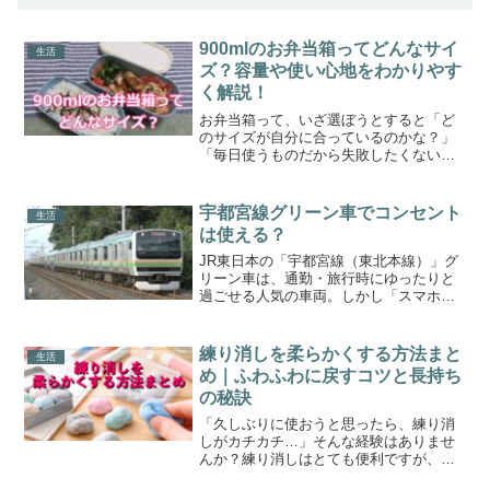
900mlのお弁当箱ってどんなサイ
生活
ズ？容量や使い心地をわかりやす
く解説！
お弁当箱って、いざ選ぼうとすると「ど
のサイズが自分に合っているのかな？」
「毎日使うものだから失敗したくない
な…」と、ついつい悩んでしまいますよ
ね。特に初めて購入する方や買い替えを
検討している方にとっては、サイズ感や
宇都宮線グリーン車でコンセント
生活
容量、使いやすさなど、気に...
は使える？
JR東日本の「宇都宮線（東北本線）」グ
リーン車は、通勤・旅行時にゆったりと
過ごせる人気の車両。しかし「スマホの
充電はできるの？」「コンセントはある
の？」という疑問を持つ方も多いのでは
ないでしょうか。本記事では、宇都宮線
練り消しを柔らかくする方法まと
生活
グリーン車のコンセント...
め｜ふわふわに戻すコツと長持ち
の秘訣
「久しぶりに使おうと思ったら、練り消
しがカチカチ…」そんな経験はありませ
んか？練り消しはとても便利ですが、保
管方法や使い方によっては、いつの間に