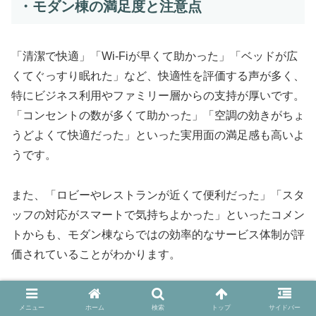
・モダン棟の満足度と注意点
「清潔で快適」「Wi-Fiが早くて助かった」「ベッドが広
くてぐっすり眠れた」など、快適性を評価する声が多く、
特にビジネス利用やファミリー層からの支持が厚いです。
「コンセントの数が多くて助かった」「空調の効きがちょ
うどよくて快適だった」といった実用面の満足感も高いよ
うです。
また、「ロビーやレストランが近くて便利だった」「スタ
ッフの対応がスマートで気持ちよかった」といったコメン
トからも、モダン棟ならではの効率的なサービス体制が評
価されていることがわかります。
ただし、「館内の移動が少し長く感じた」「無機質な印象
メニュー
ホーム
検索
トップ
サイドバー
で少し味気なかった」という声も一部あり、機能性を重視