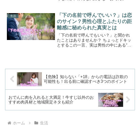
あたたかくてほっとする味わいは、心も
体もほっこりさせてくれます。定番の大
根や卵、こんにゃくなども美味しいです
「下の名前で呼んでいい？」は恋
生活
が、実は「お肉」を加える...
のサイン？男性心理とふたりの距
離感に秘められた真実とは
「下の名前で呼んでもいい？」と聞かれ
たことはありませんか？ ちょっとドキッ
とするこの一言、実は男性の中にある“特
別な気持ち”が隠れていることが多いので
す。それは単なる好奇心ではなく、「も
っと仲良くなりたい」「あなたを特別に
思っている」という...
【危険】知らない「+18」からの電話は詐欺の
可能性も！出る前に確認すべき3つのポイント
おでんに肉を入れると大満足！牛すじ以外のお
すすめ肉具材と地域限定ネタも紹介
ホーム
生活