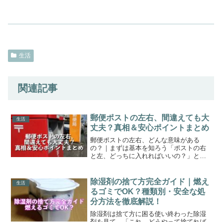
生活
関連記事
郵便ポストの左右、間違えても大
生活
丈夫？真相＆安心ポイントまとめ
郵便ポストの左右、どんな意味がある
の？｜まずは基本を知ろう「ポストの右
と左、どっちに入れればいいの？」と迷
ったことはありませんか？特に速達や大
事な手紙を投函するとき、間違えたら届
かないのでは…と不安になる方も多いと
除湿剤の捨て方完全ガイド｜燃え
生活
思います。ちょっとした小包...
るゴミでOK？種類別・安全な処
分方法を徹底解説！
除湿剤は捨て方に困る使い終わった除湿
剤を見て、「これ、どうやって捨てれば