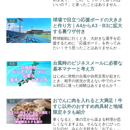
いいの？」と迷ったことはありません
か？実は、除湿剤の種類によって捨て方
が変わるんです。タンクに液体が溜まる
タイプ、薄いシート状のもの、繰り返し
球場で目立つ応援ボードの大きさ
生活
使えるものなど、形や成分に...
と作り方｜A4からA3・B3に拡大
する裏ワザ付き
野球観戦に行くとき、大好きな選手を応
援するために「応援ボード」を作ってみ
たい！そう思ったことはありませんか？
でも、「どんなサイズがいいの？」「ど
うやって作るの？」「印刷ってどうする
の？」と、初めてだと不安になることも
台風時のビジネスメールに必要な
生活
ありますよね。この記事で...
基本マナーと考え方
はじめに突然の台風や自然災害が起きた
とき、相手の状況が見えない中でのメー
ル対応に迷った経験はありませんか？
「何か言葉をかけたいけれど、失礼にな
らないかな」「どのタイミングで送れば
いいのだろう？」と、悩む方も多いので
おでんに肉を入れると大満足！牛
生活
はないでしょうか。そんなと...
すじ以外のおすすめ肉具材と地域
限定ネタも紹介
寒くなると、体の芯から温まる料理が恋
しくなりますよね。そんなときにぴった
りなのが、みんな大好きな「おでん」。