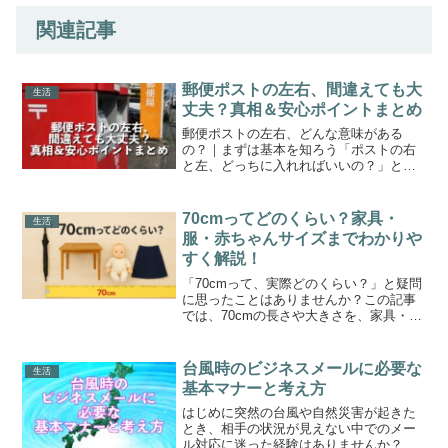
関連記事
郵便ポストの左右、間違えても大
生活
丈夫？真相＆安心ポイントまとめ
郵便ポストの左右、どんな意味がある
の？｜まずは基本を知ろう「ポストの右
と左、どっちに入れればいいの？」と迷
ったことはありませんか？特に速達や大
事な手紙を投函するとき、間違えたら届
かないのでは…と不安になる方も多いと
70cmってどのくらい？家具・
生活
思います。ちょっとした小包...
服・赤ちゃんサイズまでわかりや
すく解説！
「70cmって、実際どのくらい？」と疑問
に思ったことはありませんか？この記事
では、70cmの長さや大きさを、家具・洋
服・赤ちゃんの成長など、身近な事例に
分けてわかりやすく解説します。サイズ
感がイメージできない…という方にも、
台風時のビジネスメールに必要な
生活
写真や具体例を交...
基本マナーと考え方
はじめに突然の台風や自然災害が起きた
とき、相手の状況が見えない中でのメー
ル対応に迷った経験はありませんか？