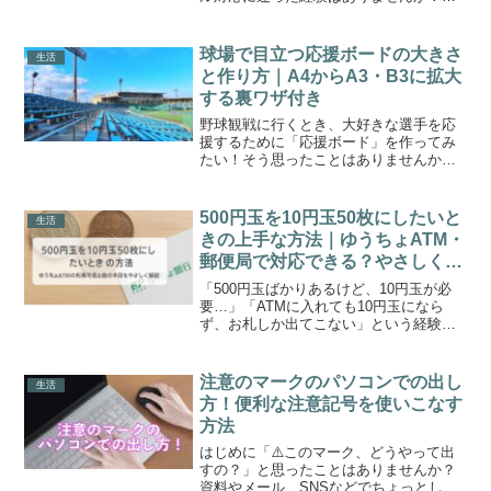
「何か言葉をかけたいけれど、失礼にな
らないかな」「どのタイミングで送れば
いいのだろう？」と、悩む方も多いので
球場で目立つ応援ボードの大きさ
生活
はないでしょうか。そんなと...
と作り方｜A4からA3・B3に拡大
する裏ワザ付き
野球観戦に行くとき、大好きな選手を応
援するために「応援ボード」を作ってみ
たい！そう思ったことはありませんか？
でも、「どんなサイズがいいの？」「ど
うやって作るの？」「印刷ってどうする
の？」と、初めてだと不安になることも
500円玉を10円玉50枚にしたいと
生活
ありますよね。この記事で...
きの上手な方法｜ゆうちょATM・
郵便局で対応できる？やさしく解
説
「500円玉ばかりあるけど、10円玉が必
要…」「ATMに入れても10円玉になら
ず、お札しか出てこない」という経験は
ありませんか？実は、硬貨を思い通りの
金種に替えるのって、意外と難しいんで
す。特に最近は、銀行や郵便局でも硬貨
注意のマークのパソコンでの出し
生活
の取扱いに手数料が...
方！便利な注意記号を使いこなす
方法
はじめに「⚠️このマーク、どうやって出
すの？」と思ったことはありませんか？
資料やメール、SNSなどでちょっとした